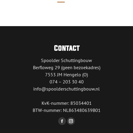
Contact
Spoolder Schuttingbouw
Berfloweg 29 (geen bezoekadres)
7553 JM Hengelo (O)
074 – 203 30 40
info@spoolderschuttingbouw.nl
KvK-nummer: 85034401
BTW-nummer: NL863480639B01
Vind ons op:
Facebook
Instagram
page
page