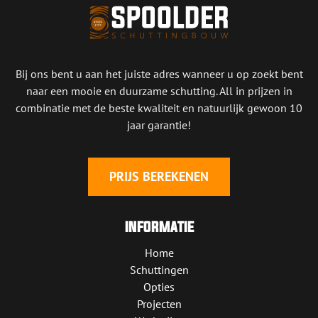
opens
opens
in
in
new
new
window
window
Bij ons bent u aan het juiste adres wanneer u op zoekt bent
naar een mooie en duurzame schutting. All in prijzen in
combinatie met de beste kwaliteit en natuurlijk gewoon 10
jaar garantie!
PRIJS BEREKENEN
INFORMATIE
Home
Schuttingen
Opties
Projecten