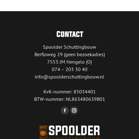
Contact
Spoolder Schuttingbouw
Berfloweg 29 (geen bezoekadres)
7553 JM Hengelo (O)
074 – 203 30 40
info@spoolderschuttingbouw.nl
KvK-nummer: 85034401
BTW-nummer: NL863480639B01
Vind ons op:
Facebook
Instagram
page
page
opens
opens
in
in