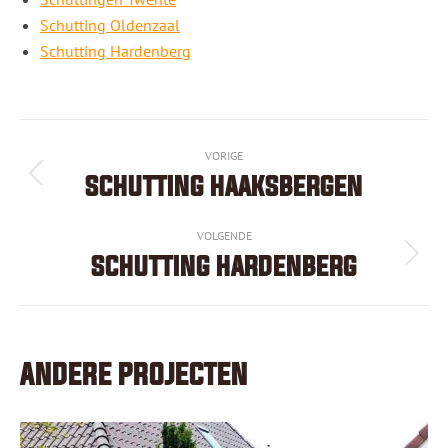
Schutting Oldenzaal
Schutting Hardenberg
PROJECT
VORIGE
NAVIGATION
SCHUTTING HAAKSBERGEN
Previous
project:
VOLGENDE
SCHUTTING HARDENBERG
Next
project:
ANDERE PROJECTEN