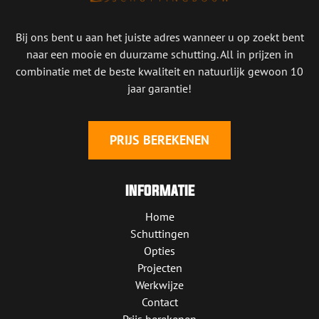
new
new
window
window
Bij ons bent u aan het juiste adres wanneer u op zoekt bent
naar een mooie en duurzame schutting. All in prijzen in
combinatie met de beste kwaliteit en natuurlijk gewoon 10
jaar garantie!
PRIJS BEREKENEN
INFORMATIE
Home
Schuttingen
Opties
Projecten
Werkwijze
Contact